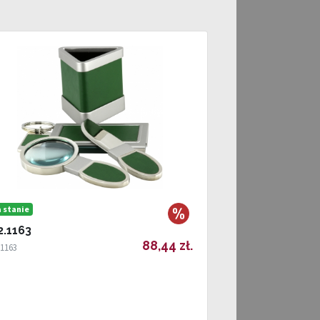
 stanie
2.1163
88,44 zł.
.1163