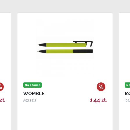
Na stanie
Na
WOMBLE
I0
zł.
1,44 zł.
A02.3713
I02