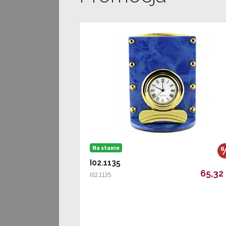
Na stanie
I02.1135
65,32 
I02.1135