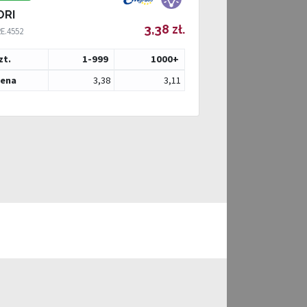
ORI
3,38 zł.
E.4552
zt.
1-999
1000
+
ena
3,38
3,11