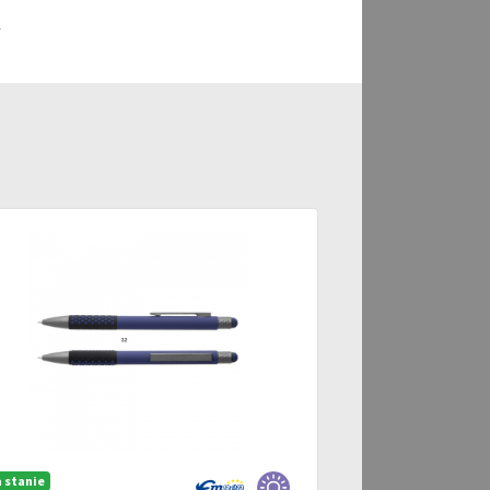
a
 stanie