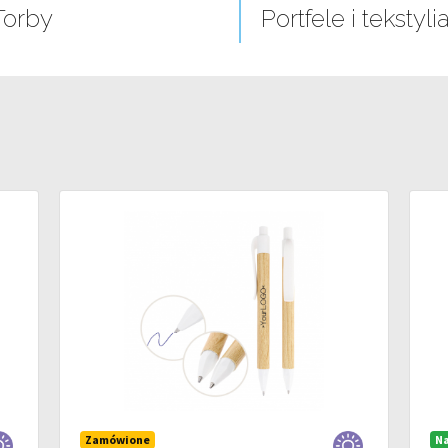
Torby
Portfele i tekstyli
Zamówione
Na