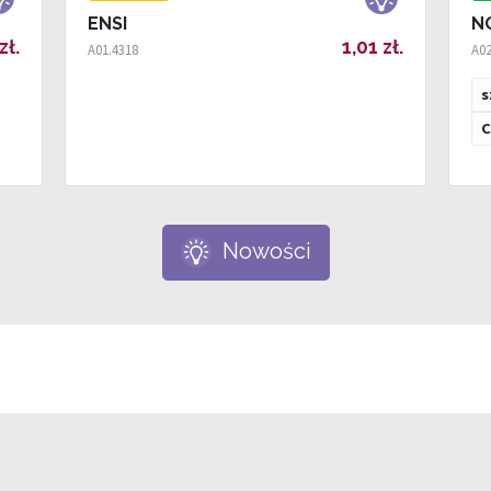
ENSI
N
zł.
1,01 zł.
A01.4318
A02
s
C
Nowości