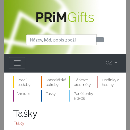
CZ
Psací
Kancelářské
Dárkové
Hodinky a
potřeby
potřeby
předměty
hodiny
Vinium
Tašky
Peněženky
a textil
Tašky
Tašky