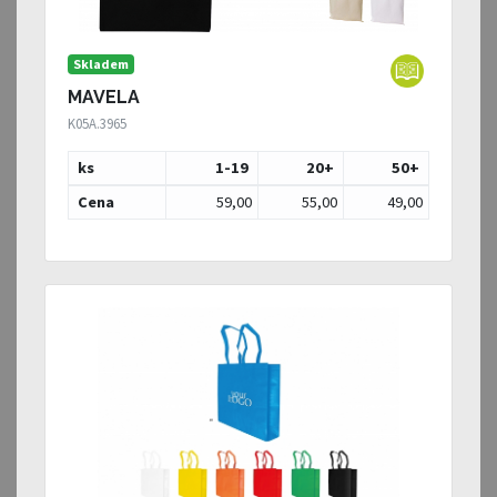
Skladem
MAVELA
K05A.3965
ks
1-19
20
+
50
+
Cena
59,00
55,00
49,00