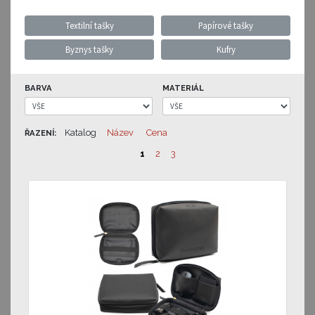
Textilní tašky
Papírové tašky
Byznys tašky
Kufry
BARVA
MATERIÁL
Katalog
Název
Cena
ŘAZENÍ:
1
2
3