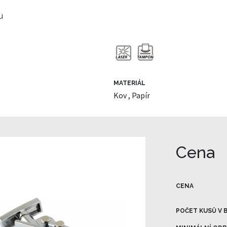
u
MATERIÁL
Kov , Papír
Cena
CENA
POČET KUSŮ V 