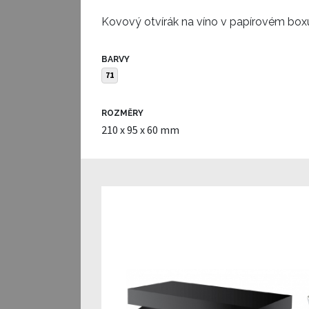
Kovový otvírák na víno v papírovém box
BARVY
71
ROZMĚRY
210 x 95 x 60 mm