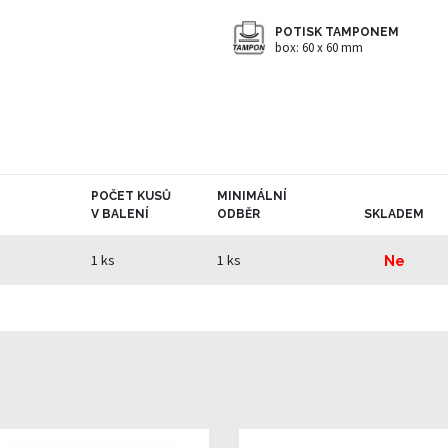
POTISK TAMPONEM
box: 60 x 60 mm
POČET KUSŮ
MINIMÁLNÍ
V BALENÍ
ODBĚR
SKLADEM
1 ks
1 ks
Ne