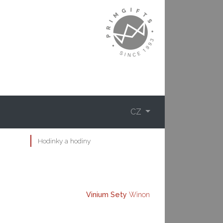
CZ
Hodinky a hodiny
Vinium
Sety
Winon