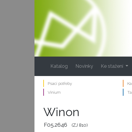
(current)
Katalog
Novinky
Ke stažení
Psací potřeby
Ka
Vinium
Ta
Winon
F05.2646
(ZJ 810)