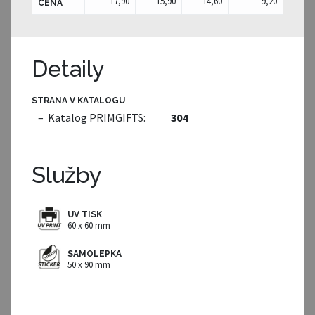
17,90
15,90
14,60
9,20
CENA
Detaily
STRANA V KATALOGU
– Katalog PRIMGIFTS:
304
Služby
UV TISK
60 x 60 mm
SAMOLEPKA
50 x 90 mm