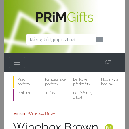
CZ
Psací
Kancelářské
Dárkové
Hodinky a
potřeby
potřeby
předměty
hodiny
Vinium
Tašky
Peněženky
a textil
Vinium
Winebox Brown
Winebox Brown