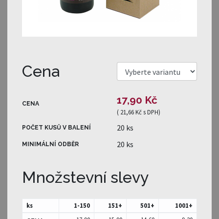
Cena
17,90 Kč
CENA
(
21,66 Kč
s DPH)
20 ks
POČET KUSŮ V BALENÍ
20 ks
MINIMÁLNÍ ODBĚR
Množstevní slevy
ks
1-150
151
+
501
+
1001
+