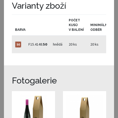
Varianty zboží
POČET
KUSŮ
MINIMÁLNÍ
BARVA
V BALENÍ
ODBĚR
S
F15.4148.
50
hnědá
20 ks
20 ks
50
Fotogalerie