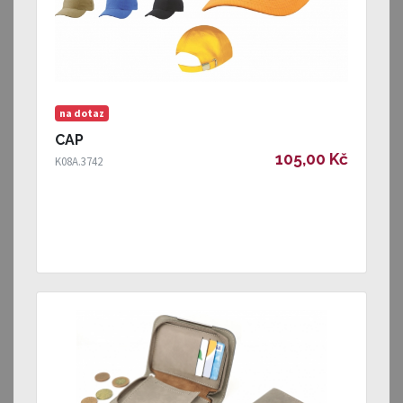
na dotaz
CAP
105,00 Kč
K08A.3742