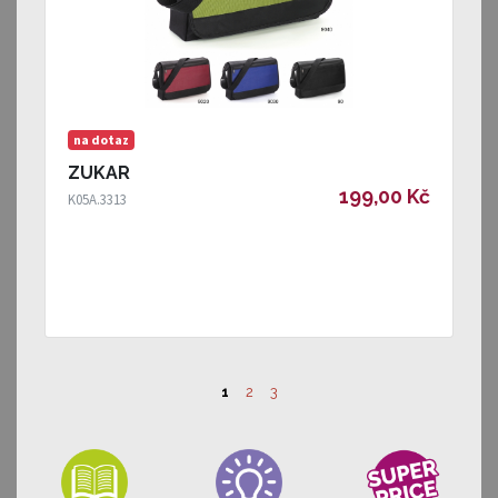
na dotaz
ZUKAR
199,00 Kč
K05A.3313
1
2
3