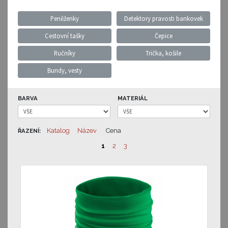
Peněženky
Detektory pravosti bankovek
Cestovní tašky
Čepice
Ručníky
Trička, košile
Bundy, vesty
BARVA
MATERIÁL
Katalog
Název
Cena
ŘAZENÍ:
1
2
3