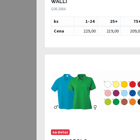
WALLI
G06.3864
ks
1-24
25
+
75
Cena
229,00
219,00
209,
na dotaz