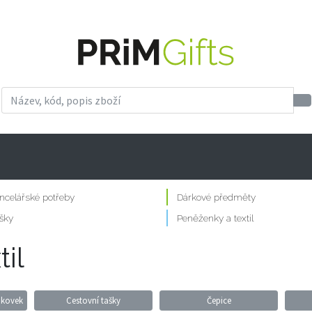
ncelářské potřeby
Dárkové předměty
šky
Peněženky a textil
il
nkovek
Cestovní tašky
Čepice