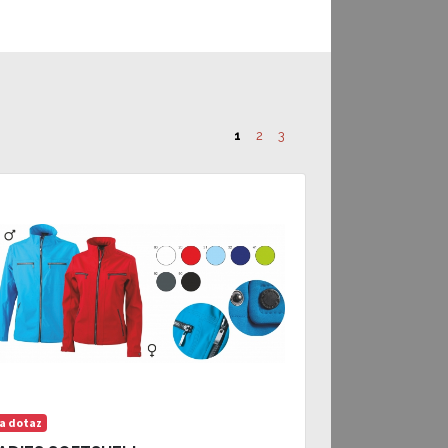
1
2
3
a dotaz