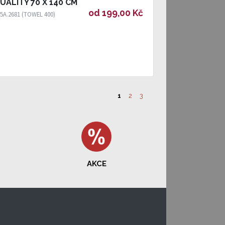
UALITY 70 X 140 CM
od 199,00 Kč
5A.2681 (TOWEL 400)
1
2
3
AKCE