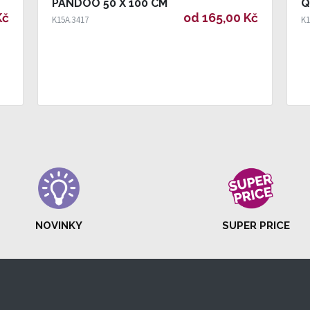
PANDOO 50 X 100 CM
Q
Kč
od 165,00 Kč
K15A.3417
K1
NOVINKY
SUPER PRICE