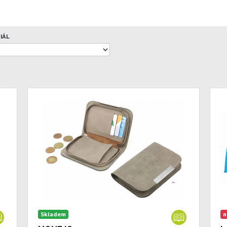
IÁL
Skladem
n