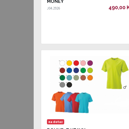
MONEY
490,00 
J04.2926
na dotaz