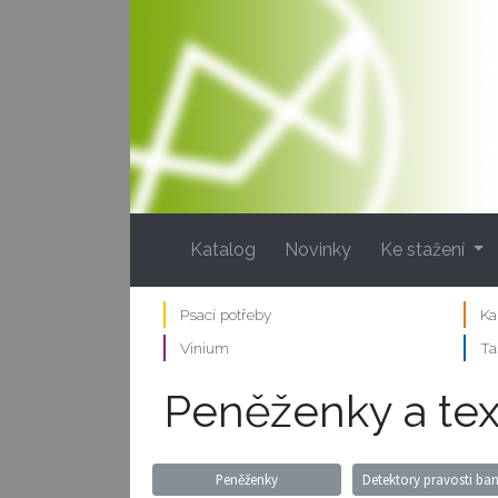
(current)
Katalog
Novinky
Ke stažení
Psací potřeby
Ka
Vinium
Ta
Peněženky a text
Peněženky
Detektory pravosti ba