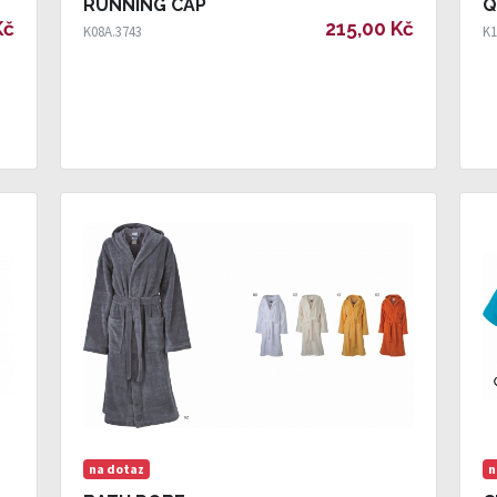
RUNNING CAP
Q
Kč
215,00 Kč
K08A.3743
K1
na dotaz
n