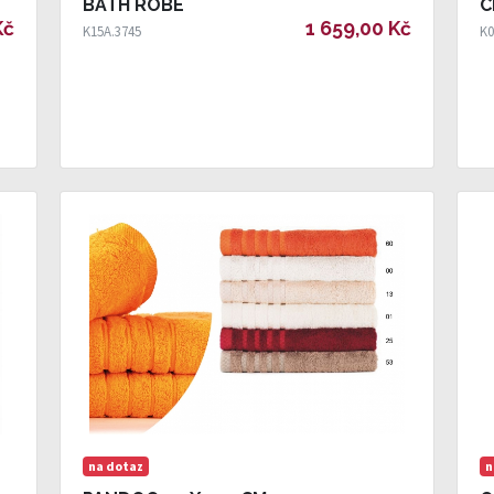
BATH ROBE
C
Kč
1 659,00 Kč
K15A.3745
K0
na dotaz
n