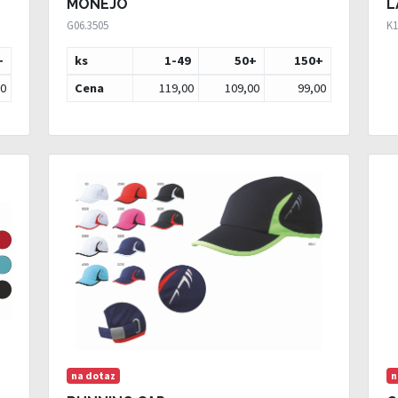
MONEJO
L
G06.3505
K1
+
ks
1-49
50
+
150
+
00
Cena
119,00
109,00
99,00
na dotaz
n