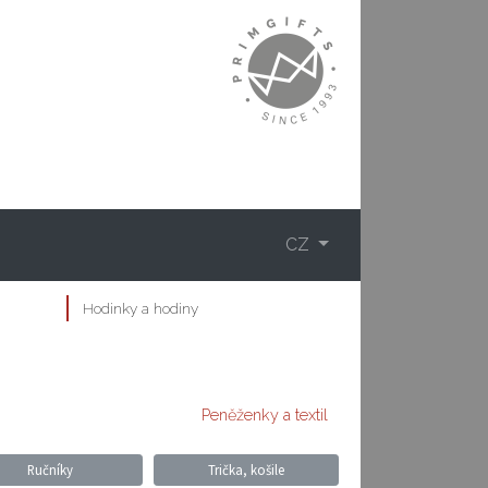
CZ
Hodinky a hodiny
Peněženky a textil
Ručníky
Trička, košile