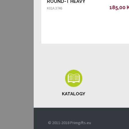
ROUND-T HEAVY
185,00 
K01A.3746
KATALOGY
© 2011-2018 Primgifts.eu