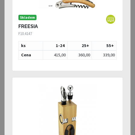
Skladem
FREESIA
F10.4147
ks
1-24
25
+
55
+
Cena
415,00
360,00
339,00