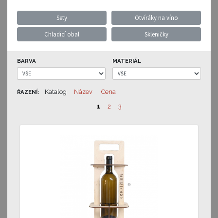
Sety
Otvíráky na víno
Chladicí obal
Skleničky
BARVA
MATERIÁL
Katalog
Název
Cena
ŘAZENÍ:
1
2
3