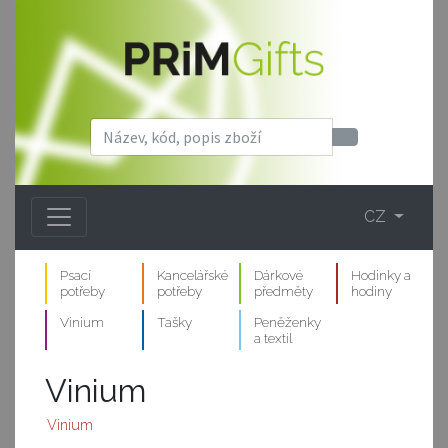
CZ
Psací
Kancelářské
Dárkové
Hodinky a
potřeby
potřeby
předměty
hodiny
Vinium
Tašky
Peněženky
a textil
Vinium
Vinium