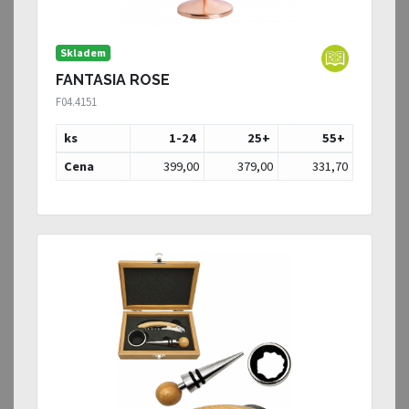
Skladem
FANTASIA ROSE
F04.4151
ks
1-24
25
+
55
+
Cena
399,00
379,00
331,70