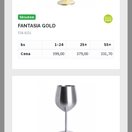
Skladem
FANTASIA GOLD
F04.4151
ks
1-24
25
+
55
+
Cena
399,00
379,00
331,70