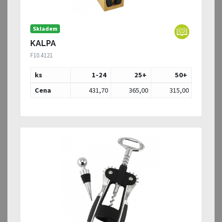
Skladem
KALPA
F10.4121
ks
1-24
25
+
50
+
Cena
431,70
365,00
315,00