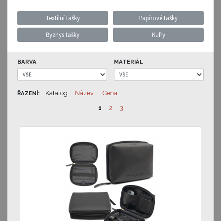
Textilní tašky
Papírové tašky
Byznys tašky
Kufry
BARVA
MATERIÁL
Katalog
Název
Cena
ŘAZENÍ:
1
2
3