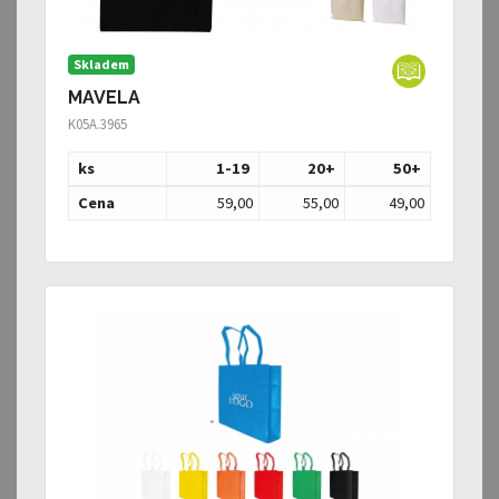
Skladem
MAVELA
K05A.3965
ks
1-19
20
+
50
+
Cena
59,00
55,00
49,00