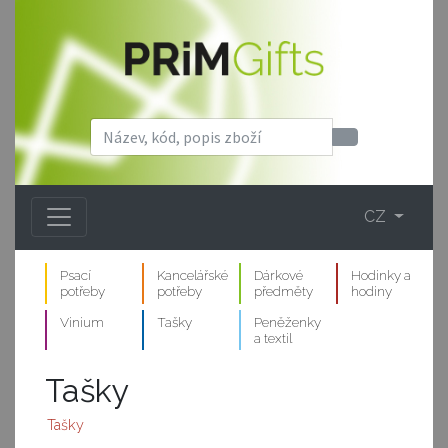
CZ
Psací
Kancelářské
Dárkové
Hodinky a
potřeby
potřeby
předměty
hodiny
Vinium
Tašky
Peněženky
a textil
Tašky
Tašky