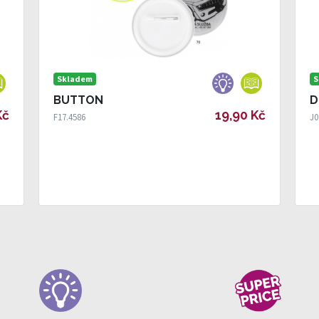
Skladem
S
BUTTON
D
Kč
19,90 Kč
F17.4586
J0