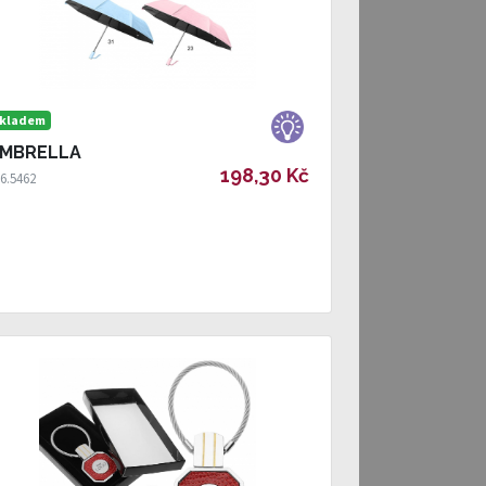
kladem
MBRELLA
198,30 Kč
6.5462