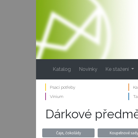
(current)
Katalog
Novinky
Ke stažení
Psací potřeby
Ka
Vinium
Ta
Dárkové předmě
Čaje, čokolády
Koupelnové sad