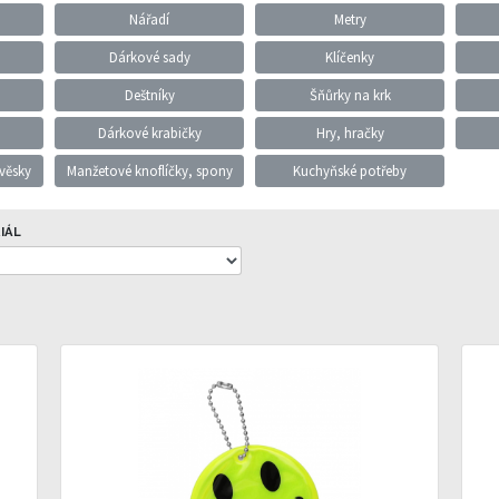
Nářadí
Metry
Dárkové sady
Klíčenky
Deštníky
Šňůrky na krk
Dárkové krabičky
Hry, hračky
ívěsky
Manžetové knoflíčky, spony
Kuchyňské potřeby
IÁL