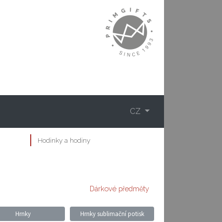
CZ
Hodinky a hodiny
Dárkové předměty
Hrnky
Hrnky sublimační potisk