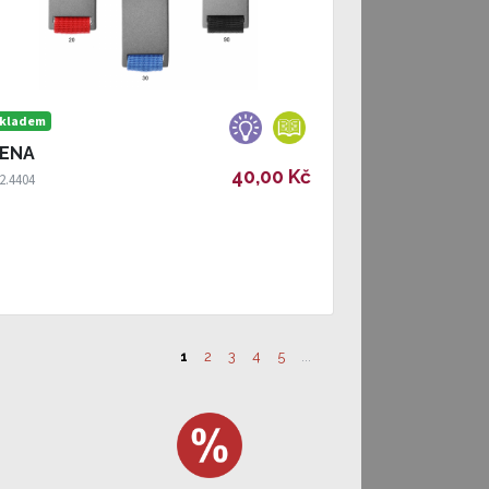
kladem
ENA
40,00 Kč
2.4404
1
2
3
4
5
...