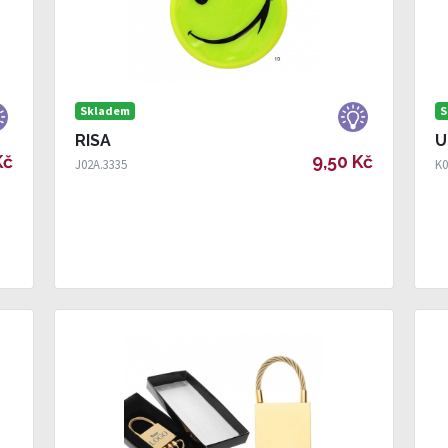
Skladem
S
RISA
U
Kč
9,50 Kč
J02A.3335
K0