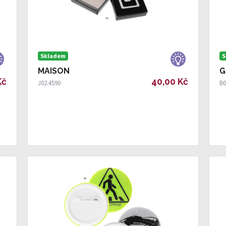
Skladem
S
MAISON
G
Kč
40,00 Kč
J02.4590
B0