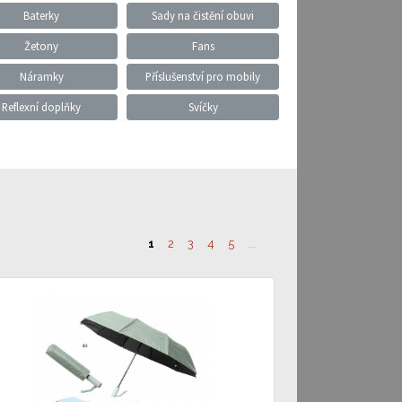
Baterky
Sady na čistění obuvi
Žetony
Fans
Náramky
Příslušenství pro mobily
Reflexní doplňky
Svíčky
1
2
3
4
5
...