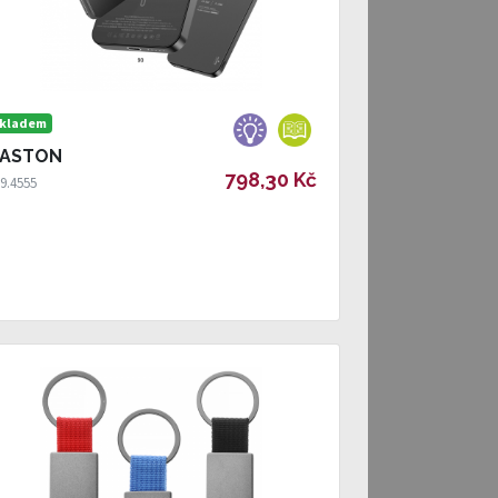
kladem
ASTON
798,30 Kč
9.4555