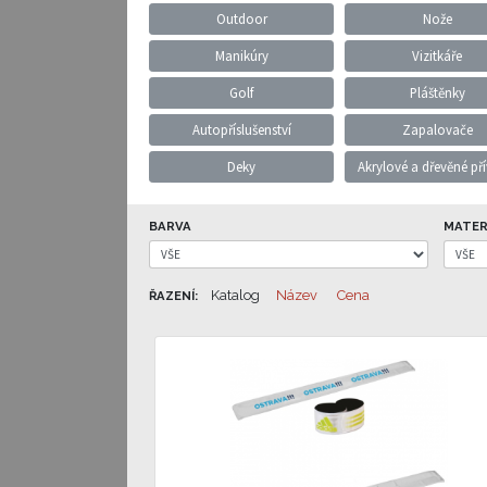
Outdoor
Nože
Manikúry
Vizitkáře
Golf
Pláštěnky
Autopříslušenství
Zapalovače
Deky
Akrylové a dřevěné př
BARVA
MATER
Katalog
Název
Cena
ŘAZENÍ: