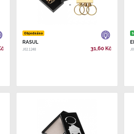
Objednáno
S
RASUL
E
Kč
31,60 Kč
J02.1248
J0