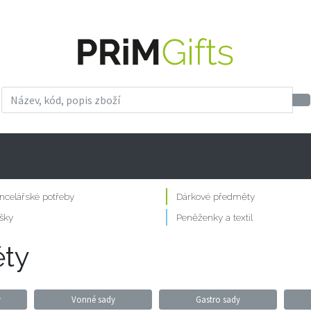
ncelářské potřeby
Dárkové předměty
šky
Peněženky a textil
ty
y
Vonné sady
Gastro sady