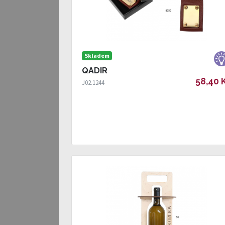
Skladem
QADIR
58,40 
J02.1244