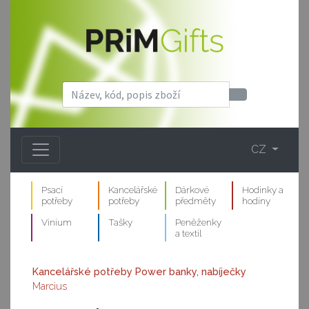
CZ
Psací
Kancelářské
Dárkové
Hodinky a
potřeby
potřeby
předměty
hodiny
Vinium
Tašky
Peněženky
a textil
Kancelářské potřeby
Power banky, nabíječky
Marcius