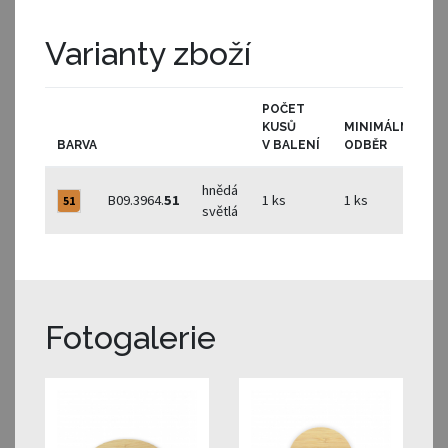
Varianty zboží
POČET
KUSŮ
MINIMÁLNÍ
BARVA
V BALENÍ
ODBĚR
S
hnědá
B09.3964.
51
1 ks
1 ks
51
světlá
Fotogalerie