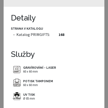
Detaily
STRANA V KATALOGU
– Katalog PRIMGIFTS:
168
Služby
GRAVÍROVÁNÍ - LASER
60 x 60 mm
POTISK TAMPONEM
60 x 60 mm
UV TISK
Ø 85 mm