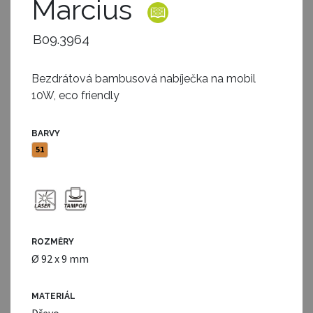
Marcius
B09.3964
Bezdrátová bambusová nabíječka na mobil
10W, eco friendly
BARVY
51
ROZMĚRY
Ø 92 x 9 mm
MATERIÁL