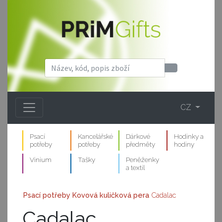
CZ
Psací
Kancelářské
Dárkové
Hodinky a
potřeby
potřeby
předměty
hodiny
Vinium
Tašky
Peněženky
a textil
Psací potřeby
Kovová kuličková pera
Cadalac
Cadalac