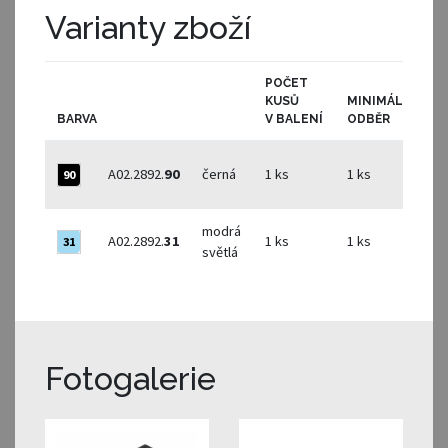
Varianty zboží
POČET
KUSŮ
MINIMÁLNÍ
BARVA
V BALENÍ
ODBĚR
A02.2892.
90
černá
1 ks
1 ks
90
modrá
A02.2892.
31
1 ks
1 ks
31
světlá
Fotogalerie