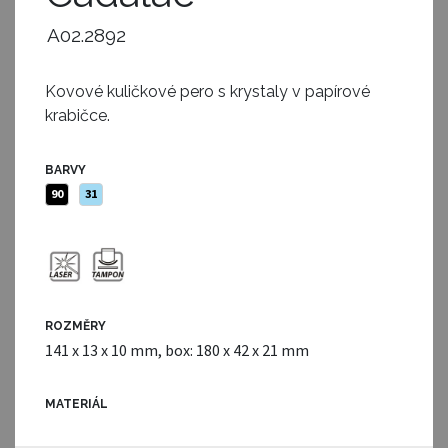
A02.2892
Kovové kuličkové pero s krystaly v papírové
krabičce.
BARVY
90
31
ROZMĚRY
141 x 13 x 10 mm, box: 180 x 42 x 21 mm
MATERIÁL