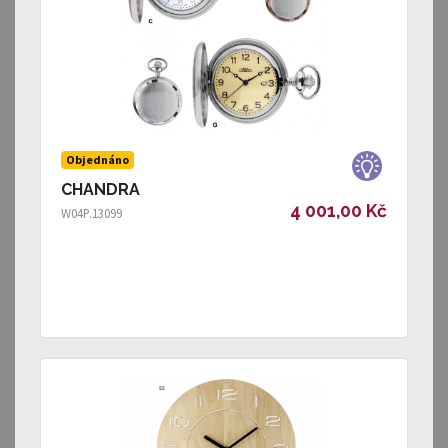
Objednáno
CHANDRA
4 001,00 Kč
W04P.13099