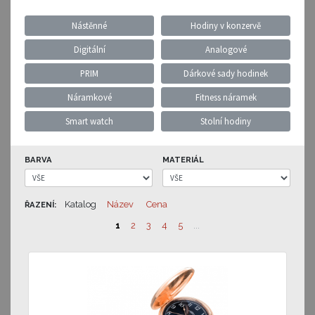
Nástěnné
Hodiny v konzervě
Digitální
Analogové
PRIM
Dárkové sady hodinek
Náramkové
Fitness náramek
Smart watch
Stolní hodiny
BARVA
MATERIÁL
Katalog
Název
Cena
ŘAZENÍ:
1
2
3
4
5
...