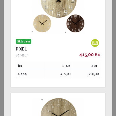
Skladem
PIXEL
415,00 Kč
E07.4117
ks
1-49
50
+
Cena
415,00
298,30