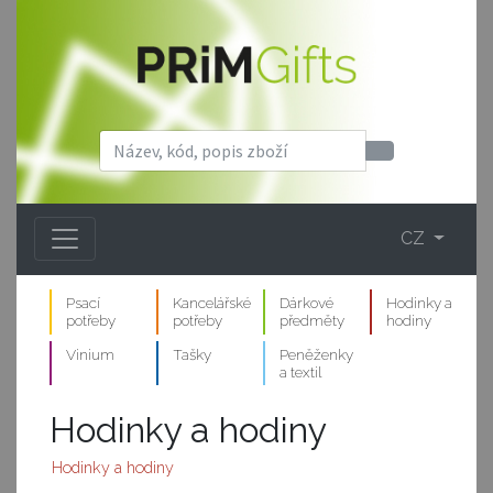
CZ
Psací
Kancelářské
Dárkové
Hodinky a
potřeby
potřeby
předměty
hodiny
Vinium
Tašky
Peněženky
a textil
Hodinky a hodiny
Hodinky a hodiny