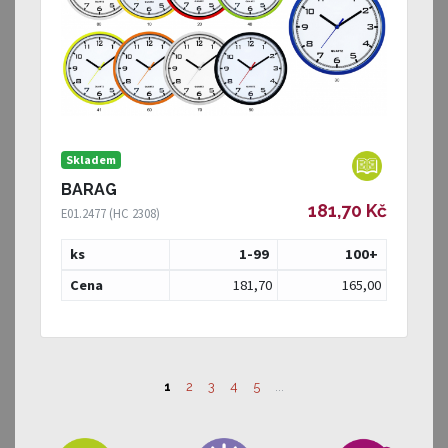
Skladem
BARAG
181,70 Kč
E01.2477 (HC 2308)
ks
1-99
100
+
Cena
181,70
165,00
1
2
3
4
5
...